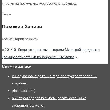
участки на нескольких московских кладбищах.
Темы:
Похожие Записи
Комментарии закрыты.
«
2014-й. Люди, которых мы потеряли
Минстрой предложил
кремировать останки из заброшенных могил
»
Свежие записи
В Подмосковье до конца года благоустроят более 50
кладбищ
(без названия)
Минстрой предложил кремировать останки из
заброшенных могил